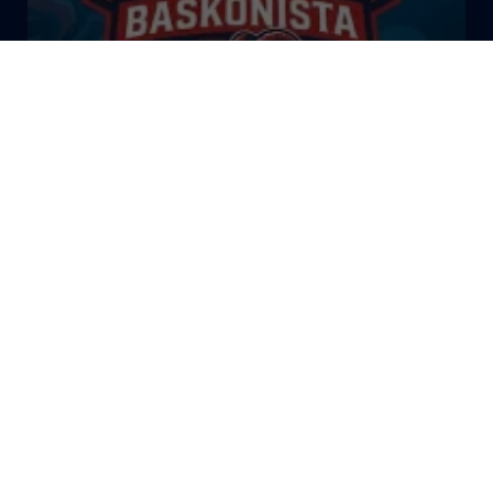
El Bazar Baskonista 2026 by
Roberto Arrillaga
La Tertulia Dobles Figuras de
Cope Vitoria. Miércoles
03/06/26
La Tertulia Dobles Figuras de
Cope Vitoria. Miércoles
27/05/26