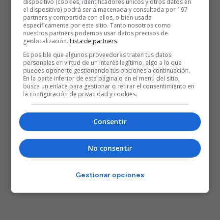
dispositivo (cookies, identificadores únicos y otros datos en
el dispositivo) podrá ser almacenada y consultada por 197
partners y compartida con ellos, o bien usada
específicamente por este sitio. Tanto nosotros como
nuestros partners podemos usar datos precisos de
Posted
Rubén Gazapo Ramos
geolocalización.
Lista de partners
.
16 de julio de 2020
by
Estadísticas Euroliga 19/20
Es posible que algunos proveedores traten tus datos
personales en virtud de un interés legítimo, algo a lo que
puedes oponerte gestionando tus opciones a continuación.
1
2
3
…
10
En la parte inferior de esta página o en el menú del sitio,
busca un enlace para gestionar o retirar el consentimiento en
la configuración de privacidad y cookies.
Consentir
No consentir
Gestionar opciones