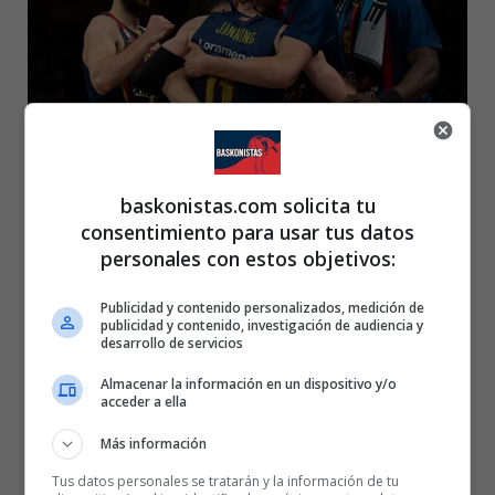
Posted
Rubén Gazapo Ramos
baskonistas.com solicita tu
17 de julio de 2020
by
consentimiento para usar tus datos
El Baskonia en Europa. Euroliga.
personales con estos objetivos:
Temporada 19/20
Publicidad y contenido personalizados, medición de
publicidad y contenido, investigación de audiencia y
desarrollo de servicios
Almacenar la información en un dispositivo y/o
acceder a ella
Más información
Tus datos personales se tratarán y la información de tu