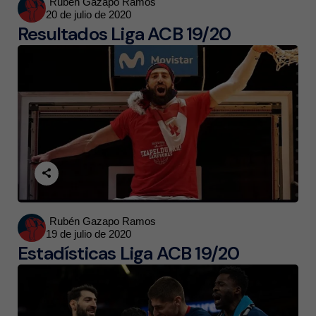
Posted
Rubén Gazapo Ramos
20 de julio de 2020
by
Resultados Liga ACB 19/20
Posted
Rubén Gazapo Ramos
19 de julio de 2020
by
Estadísticas Liga ACB 19/20