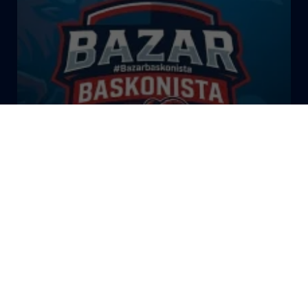
El Bazar Baskonista 2026 by
Roberto Arrillaga
La Tertulia Dobles Figuras de
Cope Vitoria. Miércoles
03/06/26