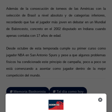
Además de la consecución de torneos de las Américas con la
selección de Brasil a nivel absoluto y de categorías inferiores,
recordando que fue el jugador más joven en debutar en un Mundial
de Baloncesto, concreto en el 2002 disputado en Indiana cuando
apenas contaba con 17 años de edad.
Desde octubre de esta temporada cumple su primer curso como
jugador NBA
en San Antonio Spurs y pese a que algunos problemas
físicos ha condicionado este principio de campaña, poco a poco se
está comenzando a asentar como jugador dentro de la mejor
competición del mundo.
Memoria Baskonista
Tal día como hoy
TIAGO SPLITTER