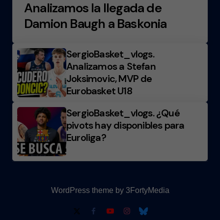
Analizamos la llegada de
Damion Baugh a Baskonia
SergioBasket_vlogs.
Analizamos a Stefan
Joksimovic, MVP de
Eurobasket U18
SergioBasket_vlogs. ¿Qué
pivots hay disponibles para
Euroliga?
WordPress theme by 3FortyMedia