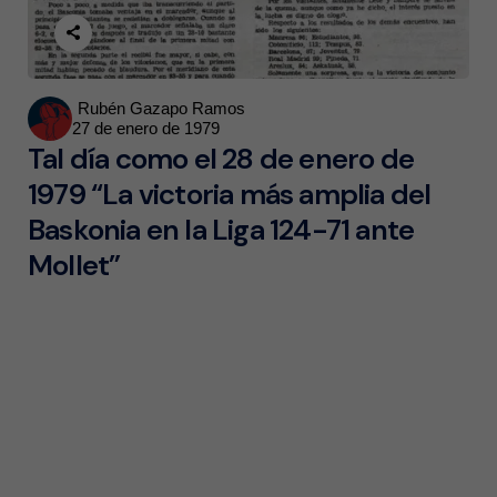
Posted
Rubén Gazapo Ramos
27 de enero de 1979
by
Tal día como el 28 de enero de
1979 “La victoria más amplia del
Baskonia en la Liga 124-71 ante
Mollet”