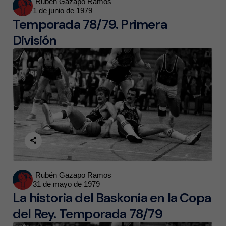
Posted
Rubén Gazapo Ramos
1 de junio de 1979
by
Temporada 78/79. Primera
División
Posted
Rubén Gazapo Ramos
31 de mayo de 1979
by
La historia del Baskonia en la Copa
del Rey. Temporada 78/79