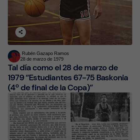
Posted
Rubén Gazapo Ramos
28 de marzo de 1979
by
Tal día como el 28 de marzo de
1979 “Estudiantes 67-75 Baskonia
(4º de final de la Copa)”