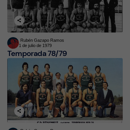
Posted
Rubén Gazapo Ramos
1 de julio de 1979
by
Temporada 78/79