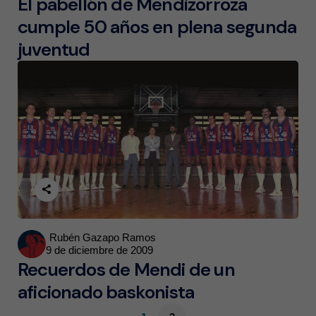
El pabellón de Mendizorroza
cumple 50 años en plena segunda
juventud
Posted
Rubén Gazapo Ramos
9 de diciembre de 2009
by
Recuerdos de Mendi de un
aficionado baskonista