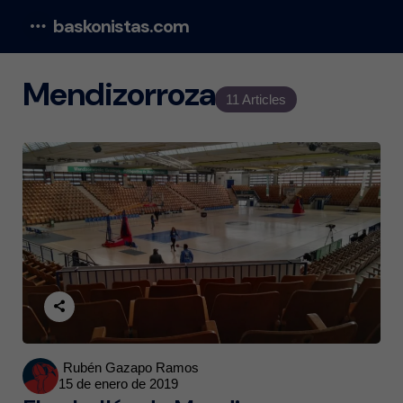
baskonistas.com
Menu
Mendizorroza
11 Articles
Posted
Rubén Gazapo Ramos
15 de enero de 2019
by