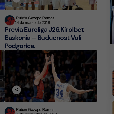
Posted
Rubén Gazapo Ramos
14 de marzo de 2019
by
Previa Euroliga J26.Kirolbet
Baskonia – Buducnost Voli
Podgorica.
Posted
Rubén Gazapo Ramos