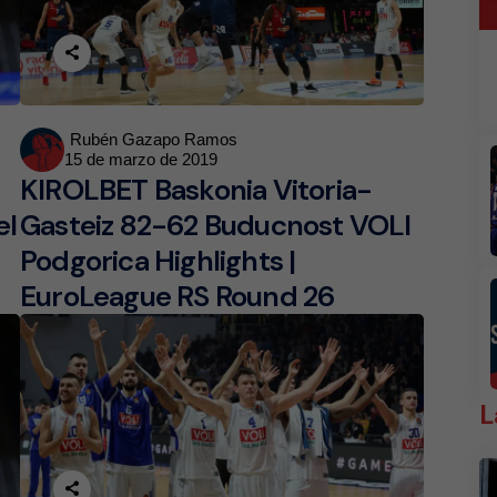
Posted
Rubén Gazapo Ramos
15 de marzo de 2019
by
KIROLBET Baskonia Vitoria-
el
Gasteiz 82-62 Buducnost VOLI
Podgorica Highlights |
EuroLeague RS Round 26
L