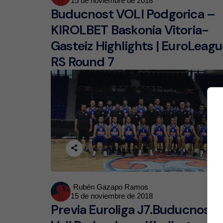
15 de noviembre de 2018
by
Buducnost VOLI Podgorica –
KIROLBET Baskonia Vitoria-
Gasteiz Highlights | EuroLeag
RS Round 7
Posted
Rubén Gazapo Ramos
15 de noviembre de 2018
by
Previa Euroliga J7.Buducnost