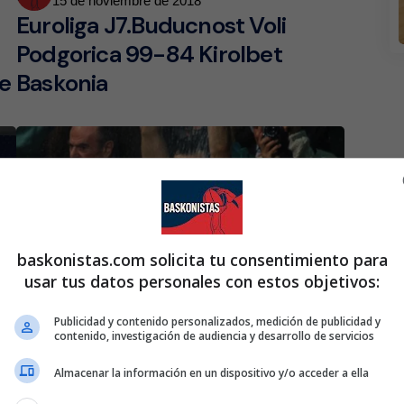
15 de noviembre de 2018
by
Euroliga J7.Buducnost Voli
Podgorica 99-84 Kirolbet
ue
Baskonia
baskonistas.com solicita tu consentimiento para
usar tus datos personales con estos objetivos:
Publicidad y contenido personalizados, medición de publicidad y
contenido, investigación de audiencia y desarrollo de servicios
Posted
Rubén Gazapo Ramos
13 de noviembre de 2018
by
Dusko Ivanovic, la primera gran
Almacenar la información en un dispositivo y/o acceder a ella