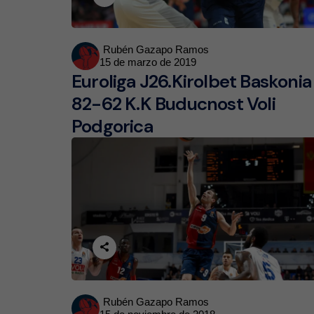
Posted
Rubén Gazapo Ramos
15 de marzo de 2019
by
Euroliga J26.Kirolbet Baskonia
82-62 K.K Buducnost Voli
Podgorica
Posted
Rubén Gazapo Ramos