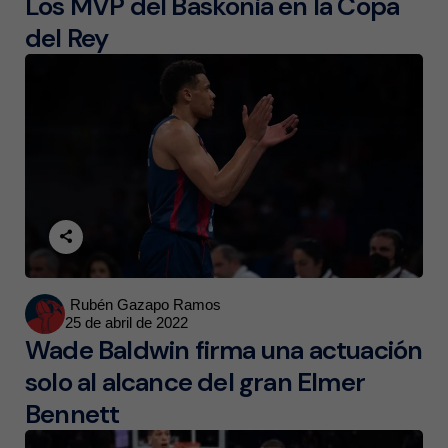
Los MVP del Baskonia en la Copa
del Rey
Posted
Rubén Gazapo Ramos
25 de abril de 2022
by
Wade Baldwin firma una actuación
solo al alcance del gran Elmer
Bennett