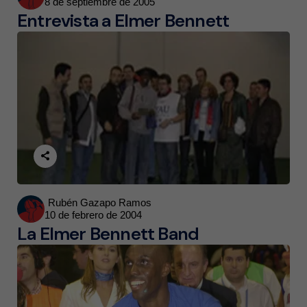
8 de septiembre de 2005
by
Entrevista a Elmer Bennett
Posted
Rubén Gazapo Ramos
10 de febrero de 2004
by
La Elmer Bennett Band