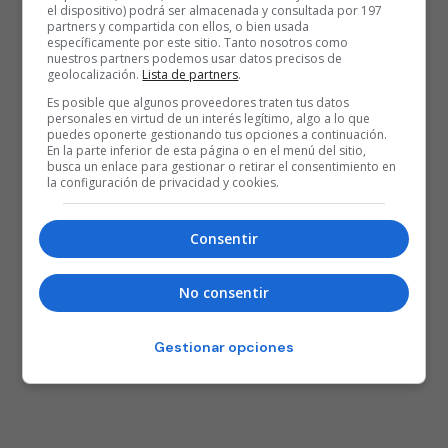
el dispositivo) podrá ser almacenada y consultada por 197
Posted
Rubén Gazapo Ramos
partners y compartida con ellos, o bien usada
30 de mayo de 2001
específicamente por este sitio. Tanto nosotros como
by
nuestros partners podemos usar datos precisos de
Elmer Bennett renueva por dos
geolocalización.
Lista de partners
.
temporadas con Saski Baskonia
Es posible que algunos proveedores traten tus datos
personales en virtud de un interés legítimo, algo a lo que
puedes oponerte gestionando tus opciones a continuación.
1
2
En la parte inferior de esta página o en el menú del sitio,
busca un enlace para gestionar o retirar el consentimiento en
la configuración de privacidad y cookies.
Consentir
No consentir
Gestionar opciones