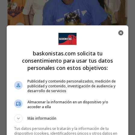
Posted
Rubén Gazapo Ramos
baskonistas.com solicita tu
18 de junio de 2002
by
Elmer Bennett, MVP de la final
consentimiento para usar tus datos
personales con estos objetivos:
Publicidad y contenido personalizados, medición de
publicidad y contenido, investigación de audiencia y
desarrollo de servicios
Almacenar la información en un dispositivo y/o
acceder a ella
Más información
Tus datos personales se tratarán y la información de tu
dispositivo (cookies, identificadores únicos y otros datos en