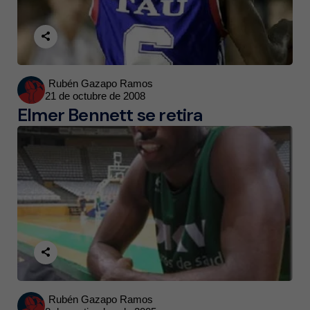
Posted
Rubén Gazapo Ramos
21 de octubre de 2008
by
Elmer Bennett se retira
Posted
Rubén Gazapo Ramos