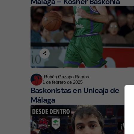
Málaga – Kosner Baskonia
Posted
Rubén Gazapo Ramos
1 de febrero de 2025
by
Baskonistas en Unicaja de
Málaga