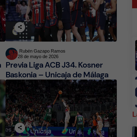
Posted
Rubén Gazapo Ramos
28 de mayo de 2026
by
a
Previa Liga ACB J34. Kosner
Baskonia – Unicaja de Málaga
L