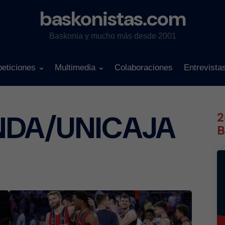
baskonistas.com
Baskonia y mucho más desde 2001
eticiones
Multimedia
Colaboraciones
Entrevista
NDA/UNICAJA
2
B