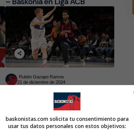
– Baskonia en Liga ACB
Posted
Rubén Gazapo Ramos
21 de diciembre de 2024
by
Precedentes Baskonia –
Unicaja
baskonistas.com solicita tu consentimiento para
usar tus datos personales con estos objetivos: