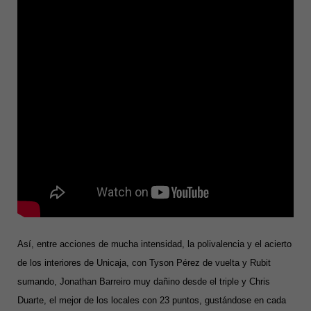
Así, entre acciones de mucha intensidad, la polivalencia y el acierto
de los interiores de Unicaja, con Tyson Pérez de vuelta y Rubit
sumando, Jonathan Barreiro muy dañino desde el triple y Chris
Duarte, el mejor de los locales con 23 puntos, gustándose en cada