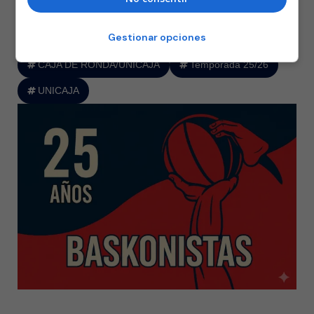
Endesa, disputado en el Palacio de los Deportes José María Martín
Carpena ante 9.522 espectadores.
Gestionar opciones
CAJA DE RONDA/UNICAJA
Temporada 25/26
UNICAJA