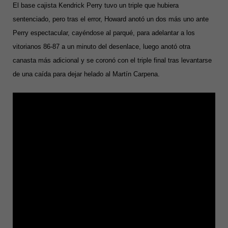
El base cajista Kendrick Perry tuvo un triple que hubiera
sentenciado, pero tras el error, Howard anotó un dos más uno ante
Perry espectacular, cayéndose al parqué, para adelantar a los
vitorianos 86-87 a un minuto del desenlace, luego anotó otra
canasta más adicional y se coronó con el triple final tras levantarse
de una caída para dejar helado al Martín Carpena.