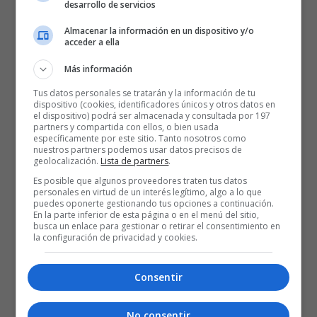
desarrollo de servicios
Almacenar la información en un dispositivo y/o
Estadísticas del partido
acceder a ella
Más información
90- Unicaja (25+26+25+14)
: Perry (4), Kalinoski (7), Barreiro (8),
Tus datos personales se tratarán y la información de tu
Webb III (5), Balcerowski (6) -quinteto inicial- Díaz (5), Tillie (12),
dispositivo (cookies, identificadores únicos y otros datos en
Sulejmanovic (3), Duarte (23), Audige (2), Rubit (9), Tyson Pérez (6).
el dispositivo) podrá ser almacenada y consultada por 197
partners y compartida con ellos, o bien usada
específicamente por este sitio. Tanto nosotros como
nuestros partners podemos usar datos precisos de
93- Kosner Baskonia (23+20+22+28):
Villar (4), Simmons (18),
geolocalización.
Lista de partners
.
Radzevicius (0), Frisch (7), Diop (5) -quinteto inicial- Howard (30),
Es posible que algunos proveedores traten tus datos
Diakite (7), Omoruyi (2), Luwawu-Cabarrot (20).
personales en virtud de un interés legítimo, algo a lo que
puedes oponerte gestionando tus opciones a continuación.
En la parte inferior de esta página o en el menú del sitio,
Árbitros
: Carlos Peruga, Carlos Cortés y Fabio Fernández.
busca un enlace para gestionar o retirar el consentimiento en
la configuración de privacidad y cookies.
Eliminado por faltas Olek Balcerowski, de Unicaja, y Gytis
Radzevicius, de Baskonia.
Consentir
Incidencias
: Partido correspondiente a la jornada 11 de la Liga
No consentir