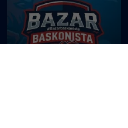
El Bazar Baskonista 2026 by
Roberto Arrillaga
La Tertulia Dobles Figuras de
Cope Vitoria. Miércoles
03/06/26