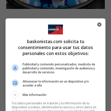
Foto:euroleague.net.Mike James ante Efes en Estambul
El Baskonia dio un paso atrás en sus expectativas de alcanzar la
segunda plaza de su grupo tras caer en el Abdi Ipecki de Estambul
baskonistas.com solicita tu
ante el Anadolu Efes (95-86).
consentimiento para usar tus datos
personales con estos objetivos:
Un aciago minuto y medio en la recta final del choque propiciaron la
Publicidad y contenido personalizados, medición de
remontada del combinado otomano, que dio la vuelta a una
publicidad y contenido, investigación de audiencia y
desventaja de tres puntos (78-81).
desarrollo de servicios
Almacenar la información en un dispositivo y/o
Un parcial en contra de 10-0 impulsó a Anadolu Efes con una renta
acceder a ella
que mantuvo hasta el final del partido y apartaron al conjunto alavés
Más información
del triunfo.
Tus datos personales se tratarán y la información de tu
dispositivo (cookies, identificadores únicos y otros datos en