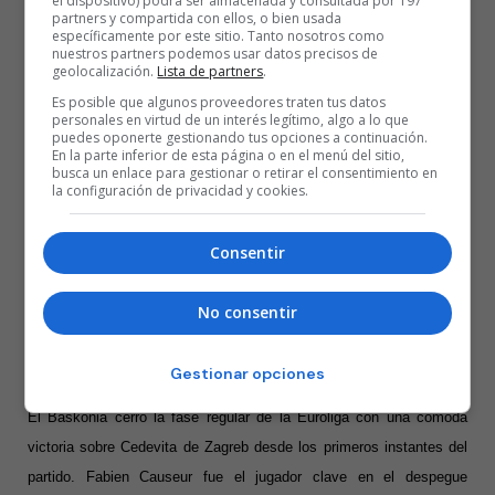
el dispositivo) podrá ser almacenada y consultada por 197
partners y compartida con ellos, o bien usada
específicamente por este sitio. Tanto nosotros como
nuestros partners podemos usar datos precisos de
geolocalización.
Lista de partners
.
Es posible que algunos proveedores traten tus datos
personales en virtud de un interés legítimo, algo a lo que
puedes oponerte gestionando tus opciones a continuación.
En la parte inferior de esta página o en el menú del sitio,
busca un enlace para gestionar o retirar el consentimiento en
la configuración de privacidad y cookies.
Consentir
No consentir
Foto:euroleague.net.Espectacular mate de Toko Shengeila ante
Cedevita
Gestionar opciones
El Baskonia cerró la fase regular de la Euroliga con una cómoda
victoria sobre Cedevita de Zagreb desde los primeros instantes del
partido. Fabien Causeur fue el jugador clave en el despegue