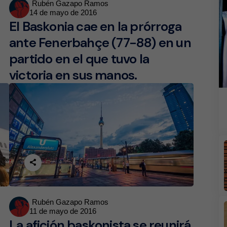
Posted
Rubén Gazapo Ramos
14 de mayo de 2016
by
El Baskonia cae en la prórroga
ante Fenerbahçe (77-88) en un
partido en el que tuvo la
victoria en sus manos.
Posted
Rubén Gazapo Ramos
11 de mayo de 2016
by
La afición baskonista se reunirá