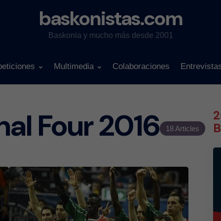
baskonistas.com
Baskonia y mucho más desde 2001
eticiones
Multimedia
Colaboraciones
Entrevista
inal Four 2016
2
B
18 Articles