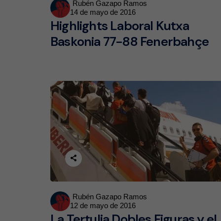
Posted
Rubén Gazapo Ramos
14 de mayo de 2016
by
Highlights Laboral Kutxa
Baskonia 77-88 Fenerbahçe
Posted
Rubén Gazapo Ramos
12 de mayo de 2016
by
La Tertulia Dobles Figuras y el