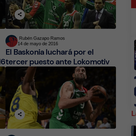
Posted
Rubén Gazapo Ramos
14 de mayo de 2016
by
El Baskonia luchará por el
16
tercer puesto ante Lokomotiv
L