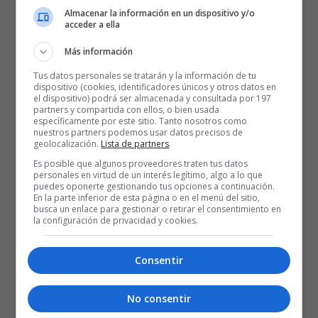
temporada 22-23
Almacenar la información en un dispositivo y/o
acceder a ella
Más información
Tus datos personales se tratarán y la información de tu
dispositivo (cookies, identificadores únicos y otros datos en
el dispositivo) podrá ser almacenada y consultada por 197
partners y compartida con ellos, o bien usada
específicamente por este sitio. Tanto nosotros como
nuestros partners podemos usar datos precisos de
geolocalización.
Lista de partners
.
Es posible que algunos proveedores traten tus datos
personales en virtud de un interés legítimo, algo a lo que
puedes oponerte gestionando tus opciones a continuación.
En la parte inferior de esta página o en el menú del sitio,
Posted
Rubén Gazapo Ramos
busca un enlace para gestionar o retirar el consentimiento en
8 de abril de 2023
by
la configuración de privacidad y cookies.
Darius Thompson, MVP de la
Jornada 33 de Euroliga
Consentir
1
2
No consentir