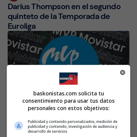
Darius Thompson en el segundo
quinteto de la Temporada de
Euroliga
baskonistas.com solicita tu
consentimiento para usar tus datos
personales con estos objetivos:
Posted
Rubén Gazapo Ramos
26 de abril de 2023
by
Seis jugadores de Baskonia,
Publicidad y contenido personalizados, medición de
publicidad y contenido, investigación de audiencia y
candidatos al MVP Movistar de la
desarrollo de servicios