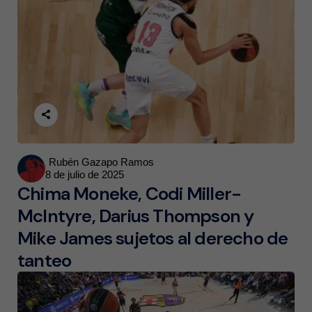
Posted
Rubén Gazapo Ramos
8 de julio de 2025
by
Chima Moneke, Codi Miller-
McIntyre, Darius Thompson y
Mike James sujetos al derecho de
tanteo