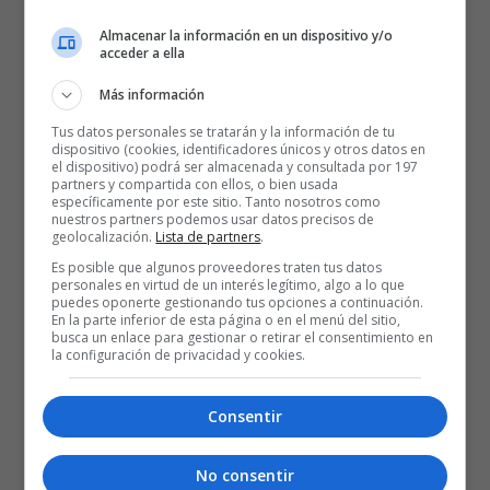
Almacenar la información en un dispositivo y/o
La victoria ante el Baskonia le podría aupar a la primera plaza
acceder a ella
de la clasificación
europea. Mientras
en la Liga ACB
, el F.C
Más información
Barcelona es el séptimo clasificado con un registro de seis victorias
y cuatro derrotas, pero no
conoce la derrota en los tres
Tus datos personales se tratarán y la información de tu
dispositivo (cookies, identificadores únicos y otros datos en
encuentros que ha jugado el equipo de Xavi Pascual desde el
el dispositivo) podrá ser almacenada y consultada por 197
partners y compartida con ellos, o bien usada
23 de noviembre.
específicamente por este sitio. Tanto nosotros como
nuestros partners podemos usar datos precisos de
geolocalización.
Lista de partners
.
Es posible que algunos proveedores traten tus datos
personales en virtud de un interés legítimo, algo a lo que
puedes oponerte gestionando tus opciones a continuación.
En la parte inferior de esta página o en el menú del sitio,
busca un enlace para gestionar o retirar el consentimiento en
la configuración de privacidad y cookies.
Consentir
No consentir