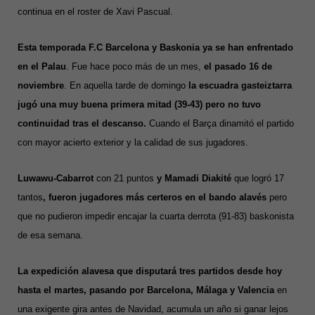
continua en el roster de Xavi Pascual.
Esta temporada F.C Barcelona y Baskonia ya se han enfrentado
en el Palau
. Fue hace poco más de un mes,
el pasado 16 de
noviembre
. En aquella tarde de domingo
la escuadra gasteiztarra
jugó una muy buena primera mitad (39-43) pero no tuvo
continuidad tras el descanso.
C
uando el Barça dinamitó el partido
con mayor acierto exterior y la calidad de sus jugadores.
Luwawu-Cabarrot
con 21 puntos
y Mamadi Diakité
que logró 17
tantos
, fueron jugadores más certeros en el bando alavés
pero
que
no pudieron impedir encajar la cuarta derrota (91-83)
baskonista
de esa semana.
La expedición alavesa que disputará tres partidos desde hoy
hasta el martes, pasando por Barcelona, Málaga y Valencia
en
una exigente gira antes de Navidad, acumula un año si ganar lejos