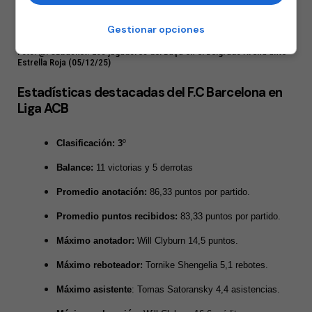
Gestionar opciones
Foto: @FCBbasket. Los jugadores del Baça en el Belgrado Arena ante
Estrella Roja (05/12/25)
Estadísticas destacadas del F.C Barcelona en
Liga ACB
Clasificación: 3
º
Balance:
11 victorias y 5 derrotas
Promedio anotación:
86,33 puntos por partido.
Promedio puntos recibidos:
83,33 puntos por partido.
Máximo anotador:
Will Clyburn 14,5 puntos.
Máximo reboteador:
Tornike Shengelia 5,1 rebotes.
Máximo asistente
: Tomas Satoransky 4,4 asistencias.