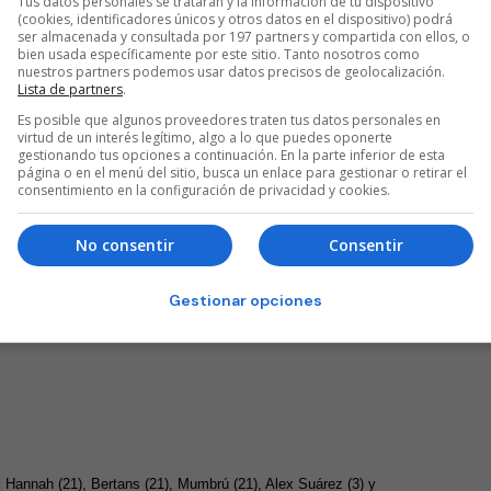
Tus datos personales se tratarán y la información de tu dispositivo
(cookies, identificadores únicos y otros datos en el dispositivo) podrá
ser almacenada y consultada por 197 partners y compartida con ellos, o
 hasta entonces casi inédito Adams amenazaron por segunda vez
bien usada específicamente por este sitio. Tanto nosotros como
nuestros partners podemos usar datos precisos de geolocalización.
 no llegó porque a los bilbaínos, muy superados en el rebote
Lista de partners
.
n de Suárez y Hannah (52-52).
Es posible que algunos proveedores traten tus datos personales en
virtud de un interés legítimo, algo a lo que puedes oponerte
gestionando tus opciones a continuación. En la parte inferior de esta
página o en el menú del sitio, busca un enlace para gestionar o retirar el
incluido, devolvió la ventaja al Laboral Kutxa de cara al último
consentimiento en la configuración de privacidad y cookies.
o Basket neutralizase un 54-62 que supuso el último arreón
No consentir
Consentir
Gestionar opciones
 prórroga que empezó dominando el Baskonia (70-73, 72-75, 75-77)
final y ya no soltara la iniciativa en un marcador que llegó a
:
Hannah (21), Bertans (21), Mumbrú (21), Alex Suárez (3) y