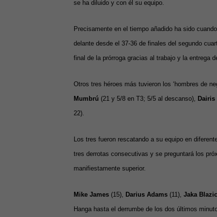
se ha diluido y con él su equipo.
Precisamente en el tiempo añadido ha sido cuando 
delante desde el 37-36 de finales del segundo cuar
final de la prórroga gracias al trabajo y la entrega 
Otros tres héroes más tuvieron los ‘hombres de ne
Mumbrú
(21 y 5/8 en T3; 5/5 al descanso),
Dairis
22).
Los tres fueron rescatando a su equipo en diferen
tres derrotas consecutivas y se preguntará los pró
manifiestamente superior.
Mike James
(15),
Darius Adams
(11),
Jaka Blazi
Hanga hasta el derrumbe de los dos últimos minuto