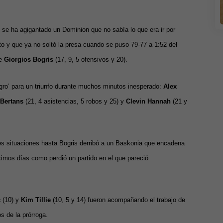
se ha agigantado un Dominion que no sabía lo que era ir por
to y que ya no soltó la presa cuando se puso 79-77 a 1:52 del
de
Giorgios Bogris
(17, 9, 5 ofensivos y 20).
gro’ para un triunfo durante muchos minutos inesperado:
Alex
 Bertans
(21, 4 asistencias, 5 robos y 25) y
Clevin Hannah
(21 y
tes situaciones hasta Bogris derribó a un Baskonia que encadena
ximos días como perdió un partido en el que pareció
c
(10) y
Kim Tillie
(10, 5 y 14) fueron acompañando el trabajo de
s de la prórroga.