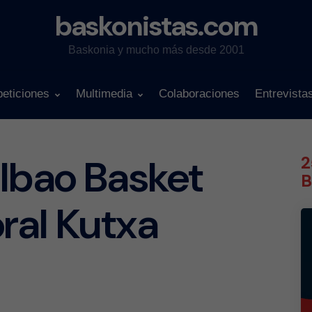
baskonistas.com
Baskonia y mucho más desde 2001
eticiones
Multimedia
Colaboraciones
Entrevista
lbao Basket
2
B
ral Kutxa