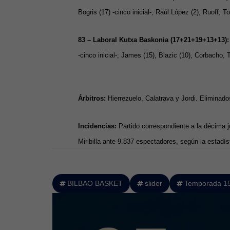
Bogris (17) -cinco inicial-; Raúl López (2), Ruoff, T
83 – Laboral Kutxa Baskonia (17+21+19+13+13)
-cinco inicial-; James (15), Blazic (10), Corbacho, T
Árbitros:
Hierrezuelo, Calatrava y Jordi. Eliminado
Incidencias:
Partido correspondiente a la décima 
Miribilla ante 9.837 espectadores, según la estadísti
BILBAO BASKET
slider
Temporada 1