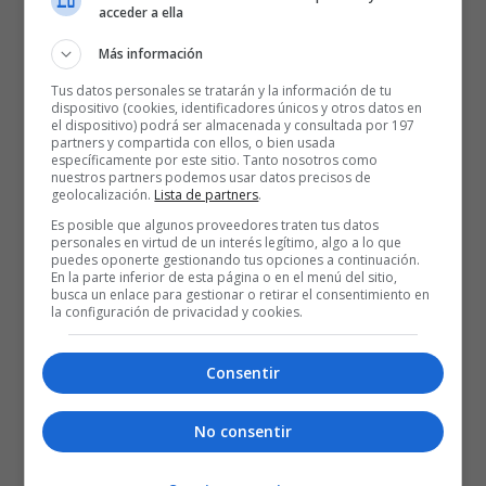
13 NIKOLA PEKOVIC
(22 años y 2,10 m)
acceder a ella
Más información
Jugador montenegrino de Bijelo Polje, la misma localidad de Pedraj
Tus datos personales se tratarán y la información de tu
Drobnjak, Dusko Ivanovicy su entrenador Dusko Vujosevic.
dispositivo (cookies, identificadores únicos y otros datos en
Formado en su pais en el Buducnost de la capital Pogdorica. En
el dispositivo) podrá ser almacenada y consultada por 197
partners y compartida con ellos, o bien usada
2003 con 17 años pasaba al Atlas de Belgrado y dos años después
específicamente por este sitio. Tanto nosotros como
nuestros partners podemos usar datos precisos de
en la temporada 05/06 llegara a Partizan. Ganó la liga en su primera
geolocalización.
Lista de partners
.
temporada en su actual equipo, además de colgarse la medalla de
Es posible que algunos proveedores traten tus datos
oro del Eurobasket sub 20 de 2006
personales en virtud de un interés legítimo, algo a lo que
puedes oponerte gestionando tus opciones a continuación.
En la parte inferior de esta página o en el menú del sitio,
busca un enlace para gestionar o retirar el consentimiento en
Ha pasado de ser el tercer pívot de Partizan en la temporada
la configuración de privacidad y cookies.
pasada tras el propio Drobnjak y Kosta Perovic (actualmente en
Golden State Warriors) ha ser el mejor pívot de la presente Euroliga,
Consentir
un center nato de los de toda la vida. El tipico poste serbio tosco,
fuerte, talentoso y determinante. Sus 2,10 de m y su fortaleza física
No consentir
no ha encontrado oposición entre los pívot de la competición.