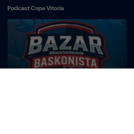
Podcast Cope Vitoria
El Bazar Baskonista 2026 by
Roberto Arrillaga
La Tertulia Dobles Figuras de