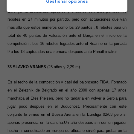
Gestionar opciones
En el computo de los 20 partidos jugados esta temporada en
Euroliga ha asombrado apropios y extraños con 16,9 puntos, 7,3
rebotes en 27 minutos por partido, pero con actuaciones que van
más allá que estos números como los 29 puntos , 8 rebotes para un
total de 40 puntos de valoración ante el Barça en el inicio de la
competición . Los 16 rebotes logrados ante el Roanne en la jornada
9 o los 13 capturados una semana después ante Panathiniakos
33 SLAVKO VRANES
(25 años y 2,29 m)
Es el techo de la competición y casi del baloncesto FIBA. Formado
en el Zeleznik de Belgrado en el año 2000 con apenas 17 años
marchaba al Efes Pielsen, pero no tardaría en volver a Serbia para
jugar poco después en el Buducnost. Precisamente con este
conjunto le vimos en el Buesa Arena en la Euroliga 02/03 pero si
apenas presencia en la cancha.Un año después sin ser un jugador
hecho ni consolidado en Europa su altura le sirvió para probar en la