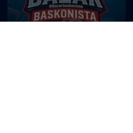
El Bazar Baskonista 2026 by
Roberto Arrillaga
La Tertulia Dobles Figuras de
Cope Vitoria. Miércoles
03/06/26
La Tertulia Dobles Figuras de
Cope Vitoria. Miércoles