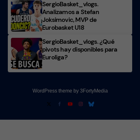
SergioBasket_vlogs.
Analizamos a Stefan
Joksimovic, MVP de
Eurobasket U18
SergioBasket_vlogs. ¿Qué
pivots hay disponibles para
Euroliga?
WordPress theme by 3FortyMedia