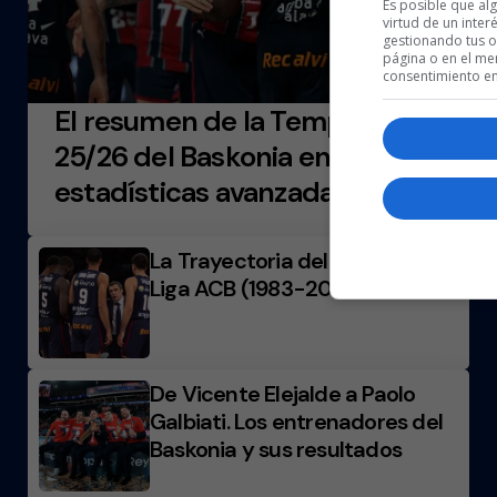
Es posible que al
virtud de un inter
gestionando tus op
página o en el men
consentimiento en
El resumen de la Temporada
25/26 del Baskonia en datos y
estadísticas avanzadas
La Trayectoria del Baskonia en
Liga ACB (1983-2026)
De Vicente Elejalde a Paolo
Galbiati. Los entrenadores del
Baskonia y sus resultados