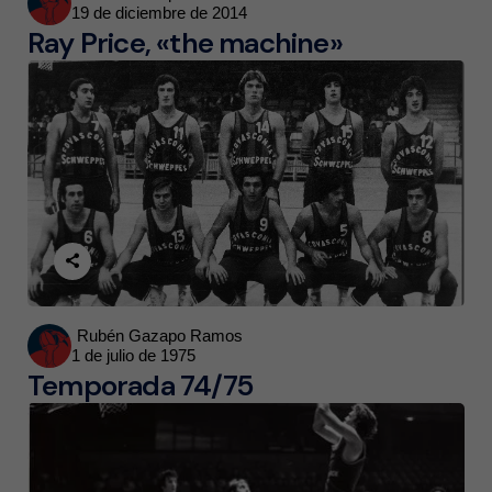
19 de diciembre de 2014
by
Ray Price, «the machine»
Posted
Rubén Gazapo Ramos
1 de julio de 1975
by
Temporada 74/75