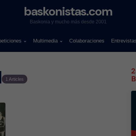
baskonistas.com
Baskonia y mucho más desde 2001
eticiones
Multimedia
Colaboraciones
Entrevista
l
2
B
1 Articles