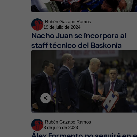
Posted
Rubén Gazapo Ramos
19 de julio de 2024
by
Nacho Juan se incorpora al
staff técnico del Baskonia
Posted
Rubén Gazapo Ramos
3 de julio de 2023
by
Álex Formento no seguirá en e