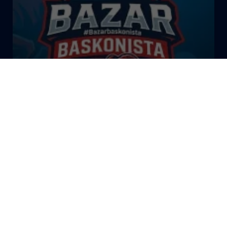
El Bazar Baskonista 2026 by
Roberto Arrillaga
La Tertulia Dobles Figuras de
Cope Vitoria. Miércoles
03/06/26
La Tertulia Dobles Figuras de