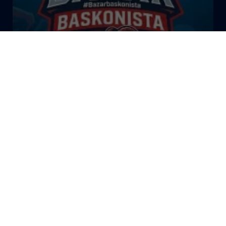
El Bazar Baskonista 2026 by
Roberto Arrillaga
La Tertulia Dobles Figuras de
Cope Vitoria. Miércoles
03/06/26
La Tertulia Dobles Figuras de
Cope Vitoria. Miércoles
27/05/26