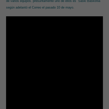
de varios equipos. presuntamente uno de ellos es Saski Baskonia
según adelantó el Correo el pasado 10 de mayo
.