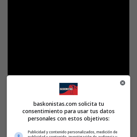
baskonistas.com solicita tu
consentimiento para usar tus datos
personales con estos objetivos:
Victoria baskonista en Granada en la Jornada 3
Publicidad y contenido personalizados, medición de
El 19 de octubre de 2025, a pesar de las bajas,
Baskonia logró
publicidad y contenido, investigación de audiencia y