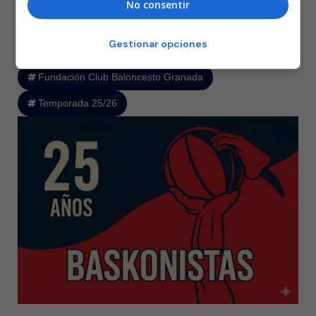
No consentir
de Diakité bajo los aros
,
decantaron el triunfo para el bando
alavés.
Gestionar opciones
Fundación Club Baloncesto Granada
Temporada 25/26