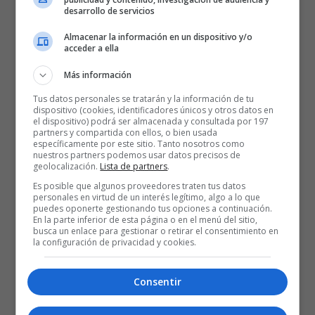
una trabajada y sufrida victoria en Granada por 80-83
.
desarrollo de servicios
Encadenaba así la segunda victoria consecutiva en la Liga ACB,
Almacenar la información en un dispositivo y/o
tras tres jornadas disputadas.
Pablo Galbiti que no pudo
acceder a ella
contar
con l
as bajas confirmadas de
Trent Forrest, Markus
Más información
Howard y Rodions Kurucs, tampoco con Luka Samanic
Tus datos personales se tratarán y la información de tu
dispositivo (cookies, identificadores únicos y otros datos en
el dispositivo) podrá ser almacenada y consultada por 197
Baskonia comenzó el partido con un alto acierto, especialmente
partners y compartida con ellos, o bien usada
desde la línea de tres, (6/8 en triples en el primer cuarto). Gracias a
específicamente por este sitio. Tanto nosotros como
nuestros partners podemos usar datos precisos de
esta racha anotadora, le permitió distanciarse rápidamente en el
geolocalización.
Lista de partners
.
marcador 21-30
Los azulgranas llegaron a tener una máxima
Es posible que algunos proveedores traten tus datos
personales en virtud de un interés legítimo, algo a lo que
ventaja de 14 puntos
(21-35).
puedes oponerte gestionando tus opciones a continuación.
En la parte inferior de esta página o en el menú del sitio,
busca un enlace para gestionar o retirar el consentimiento en
Tras el descanso
, la defensa zonal de Granada frenó el ritmo
la configuración de privacidad y cookies.
visitante
. El partido se igualó (52-52). Un triple de
Rousselle
adelantó por primera vez a Covirán
(55-52). Ya en
el último cuarto
Consentir
Baskonia, con una rotación más corta estuvo bien soportado
por la actuación de Matteo Spagnolo.
Que
unido al rendimiento