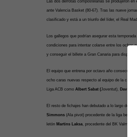
Las dos derrotas compostelanas se produjeron en e
ante Valencia Basket (80-67). Tras las nueve jorn
clasificado y está a un triunfo del líder, el Real Ma
Los gallegos que podrían asegurar esta temporada
condiciones para intentar colarse entre los ochos p
y conseguir el billete a Gran Canaria para disputa
El equipo que entrena por octavo año consecutiv
ocho caras nuevas respecto al equipo de la campa
Liga ACB como
Albert Sabat (
Joventut),
David Na
El resto de fichajes han debutado a lo largo de es
Simmons
(Ala pivot) procedente de la liga belga,
M
letón
Martins Laksa
, procedente del BK Valmiera, 