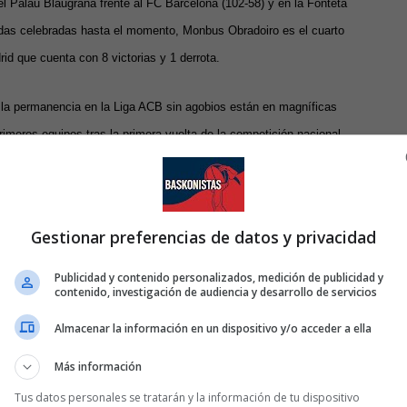
l Palau Blaugrana frente al FC Barcelona (102-58) y en la Fonteta
adas celebradas hasta el momento, Monbus Obradoiro es el cuarto
drid que cuenta con 8 victorias y 1 derrota.
 la permanencia en la Liga ACB sin agobios están en magníficas
rimeros equipos tras la primera vuelta de la competición nacional
r la próxima Copa del Rey
o Moncho Fernández ha incorporado desde el pasado verano hasta
Gestionar preferencias de datos y privacidad
ña pasado.Tres Jugadores que cuentan con experiencia en la
varro
(Andorra),
Nemanja Radovic
(Murcia) .
Publicidad y contenido personalizados, medición de publicidad y
contenido, investigación de audiencia y desarrollo de servicios
te curso en la liga española, los norteamericanos
Benjamin
Almacenar la información en un dispositivo y/o acceder a ella
att Thomas
(escolta) recién licenciado por Iowa State y alero
Más información
el poste polaco
Jordan Bachynski
(baja de larga duración).
Tus datos personales se tratarán y la información de tu dispositivo