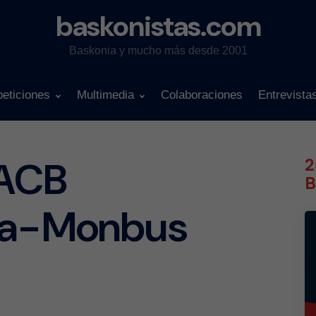
baskonistas.com
Baskonia y mucho más desde 2001
eticiones
Multimedia
Colaboraciones
Entrevista
 ACB
2
B
ia-Monbus