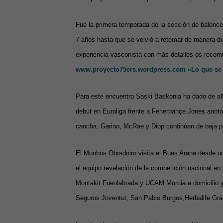
Fue la primera temporada de la sección de balonces
7 años hasta que se volvió a retomar de manera de
experiencia vasconista con más detalles os recom
www.proyecto75ers.wordpress.com «Lo que se o
Para este encuentro Saski Baskonia ha dado de alt
debut en Euroliga frente a Fenerbahçe.Jones anotó
cancha. Garino, McRae y Diop continúan de baja po
El Monbus Obradoiro visita el Bues Arana desde un
el equipo revelación de la competición nacional en 
Montakit Fuenlabrada y UCAM Murcia a domicilio y
Seguros Joventut, San Pablo Burgos,Herbalife Gran