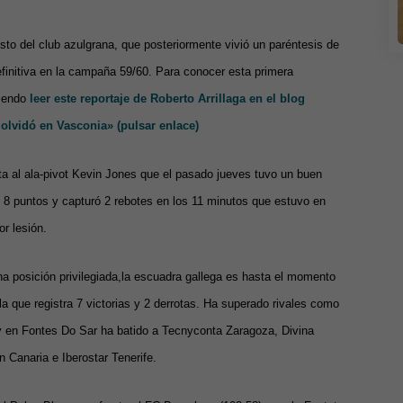
to del club azulgrana, que posteriormente vivió un paréntesis de
finitiva en la campaña 59/60. Para conocer esta primera
iendo
leer este reportaje de Roberto Arrillaga en el blog
lvidó en Vasconia» (pulsar enlace)
a al ala-pivot Kevin Jones que el pasado jueves tuvo un buen
 8 puntos y capturó 2 rebotes en los 11 minutos que estuvo en
r lesión.
a posición privilegiada,la escuadra gallega es hasta el momento
la que registra 7 victorias y 2 derrotas. Ha superado rivales como
 en Fontes Do Sar ha batido a Tecnyconta Zaragoza, Divina
 Canaria e Iberostar Tenerife.