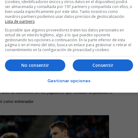
(cookies, identificadores únicos y otros datos en el dispositivo) podrá
ostela aterrizaba esta misma semana, se trata del pívot
ser almacenada y consultada por 197 partners y compartida con ellos, o
bien usada específicamente por este sitio. Tanto nosotros como
as inferiores del FC Barcelona entre 2010 y 2014, jugó una
nuestros partners podemos usar datos precisos de geolocalización.
Lista de partners
.
 sueco Sodertalje Kings donde ha militado las últimas dos
Es posible que algunos proveedores traten tus datos personales en
virtud de un interés legítimo, algo a lo que puedes oponerte
gestionando tus opciones a continuación. En la parte inferior de esta
página o en el menú del sitio, busca un enlace para gestionar o retirar el
skonista
Alberto Corbacho, Nacho Llovet, Artem
consentimiento en la configuración de privacidad y cookies.
ntras que el pivot
Adam Pechacek
fue dado de baja tras el primer
No consentir
Consentir
 Araberri de Vitoria-Gasteiz.
Gestionar opciones
iembre en Logroño en el Circuito Movistar de pretemproada, en
6 ante un Baskonia sin los jugadores que estaban disputando el
ni como entrenador.