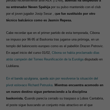
perdido recientemente ante AEK (72-69),
además ha despedido a
su entrenador Neven Spahija
por su pulso mantenido con el club
por el joven jugador Josip Sesar , q
ue fue sustituido por otro
técnico balcánico como es Jasmin Repesa.
Cabe recordar que
en el primer partido de esta temporada, Cibona
se impuso por 96-95 al Baskonia
tras jugarse una prórroga, en un
templo del baloncesto europeo como es el pabellón Drazen Petrovic.
En aquel inicio del curso 01/02,
Cibona se había proclamado días
atrás campeón del Torneo Reunificación de la Euroliga
disputado en
Liubliana.
En el bando azulgrana, queda aún por resolverse la situación del
pívot eslovaco Richard Petruska
.
Mientras encuentra acomodo en
un nuevo destino sigue perteneciendo a la disciplina
baskonista. C
uando parecía cerrado su traspaso a Lobos Cantabria,
el poste sigue buscando un conjunto más atractivo en el que