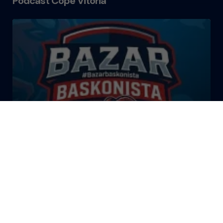
Podcast Cope Vitoria
El Bazar Baskonista 2026 by
Roberto Arrillaga
La Tertulia Dobles Figuras de
Cope Vitoria. Miércoles