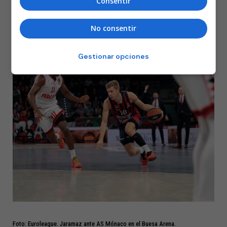
Consentir
13,1 por partido.
Maccabi
eliminó al Baskonia por 3-1 en los playoffs de la
No consentir
Euroliga 2011.
Gestionar opciones
Foto: Euroleague. Jaramaz ante AS Mónaco en el Buesa Arena.