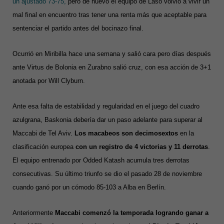
un ajustado 73-75,
pero de nuevo el equipo de Laso volvió a vivir un
mal final en encuentro tras tener una renta más que aceptable para
sentenciar el partido antes del bocinazo final.
Ocurrió en Miribilla hace una semana y salió cara pero días después
ante Virtus de Bolonia en Zurabno salió cruz, con esa acción de 3+1
anotada por Will Clyburn.
Ante esa falta de estabilidad y regularidad en el juego del cuadro
azulgrana, Baskonia debería dar un paso adelante para superar al
Maccabi de Tel Aviv.
Los macabeos son decimosextos
en la
clasificación europea
con un registro de 4 victorias y 11 derrotas
.
El equipo entrenado por Odded Katash acumula tres derrotas
consecutivas. Su último triunfo se dio el pasado 28 de noviembre
cuando ganó por un cómodo 85-103 a Alba en Berlín.
Anteriormente
Maccabi comenzó la temporada logrando ganar a