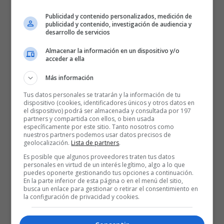
Publicidad y contenido personalizados, medición de
John DiBartolomeo
ha anotado 70 tiros libres
publicidad y contenido, investigación de audiencia y
consecutivos, la racha más larga en la historia de la
desarrollo de servicios
competición.
Almacenar la información en un dispositivo y/o
acceder a ella
Jake Cohen
ha anotado 18 tiros libres consecutivos.
Más información
Tamir Blatt
lidera la Euroliga en asistencias con 8,8 por
partido. Blatt ocupa el sexto lugar en cuanto a triples
Tus datos personales se tratarán y la información de tu
dispositivo (cookies, identificadores únicos y otros datos en
anotados, con 2,4 por partido.
el dispositivo) podrá ser almacenada y consultada por 197
partners y compartida con ellos, o bien usada
Jasiel Rivero
ocupa el octavo lugar en rebotes ofensivos
específicamente por este sitio. Tanto nosotros como
nuestros partners podemos usar datos precisos de
con 2.4 por partido.
geolocalización.
Lista de partners
.
Rokas Jokubaitis
ocupa el sexto lugar en asistencias con
Es posible que algunos proveedores traten tus datos
personales en virtud de un interés legítimo, algo a lo que
5,4 por partido. Jokubaitis necesita 36 asistencias para
puedes oponerte gestionando tus opciones a continuación.
En la parte inferior de esta página o en el menú del sitio,
llegar a 500 en su carrera y Jokubaitis necesita 12 tiros de
busca un enlace para gestionar o retirar el consentimiento en
tres puntos para llegar a 100 en su carrera.
la configuración de privacidad y cookies.
Maccabi lidera la Euroliga en rebotes ofensivos
con