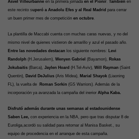
Asvel Villeurbanne
en la primera jornada
en el Pionir
.
También
en
este recinto s
uperó a Anadolu Efes y al Real Madrid
para cerrar
un buen primer mes de competición
en octubre
.
La plantilla de Maccabi cuenta con muchas caras nuevas, y no del
mismo nivel de quienes vistieron de amarillo y azul el pasado año.
Entre las novedades destacan
los siguiente nombres:
Levi
Randolph
(H.Jerusalem),
Wenyen Gabriel
(Bayamon),
Rokas
Jokubaitis
(Barca),
Jaylen Hoard
(H.Tel-Aviv),
Will Rayman
(Saint
Quentin),
David DeJulius
(Aris Midea),
Marial Shayok
(Liaoning
FL), la vuelta de
Roman Sorkin
(GS Warriors). Además de la
incorporación ya avanzada la campaña del inerior
Alpha Kaba.
Disfrutó además durante unas semanas al estadounidense
Saben Lee,
con experiencia en la NBA, pero que tras disputar 8 de
Euroliga,acordó su salidad para retornar al Manisa Basket., su
equipo de procedencia en el arranque de esta campaña.