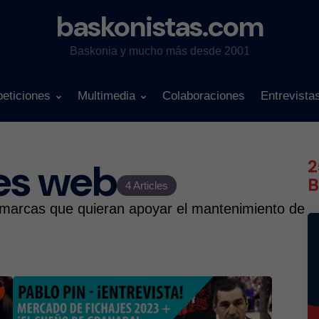
baskonistas.com
Baskonia y mucho más desde 2001
eticiones
Multimedia
Colaboraciones
Entrevista
es web
2
B
4 Articles
 marcas que quieran apoyar el mantenimiento de