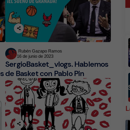
Posted
Rubén Gazapo Ramos
16 de junio de 2023
by
SergioBasket_vlogs. Hablemos
es
de Basket con Pablo Pin
L