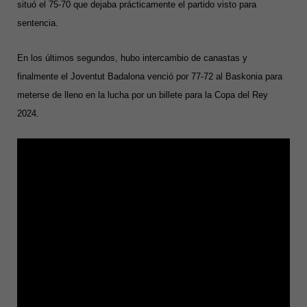
situó el 75-70 que dejaba prácticamente el partido visto para
sentencia.
En los últimos segundos, hubo intercambio de canastas y
finalmente el Joventut Badalona venció por 77-72 al Baskonia para
meterse de lleno en la lucha por un billete para la Copa del Rey
2024.