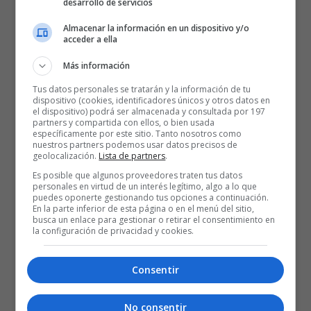
desarrollo de servicios
Almacenar la información en un dispositivo y/o
acceder a ella
Estadísticas del partido
Más información
77 – Joventut Badalona (19+18+24+16):
Feliz (13), Andrews (20),
Tus datos personales se tratarán y la información de tu
dispositivo (cookies, identificadores únicos y otros datos en
Busquets (5), Ruzic (3), Prey (-) -cinco inicial-; Kraag (2), Ribas (7),
el dispositivo) podrá ser almacenada y consultada por 197
partners y compartida con ellos, o bien usada
Rodríguez (-), Vives (8), Cook (8) y Tomic (11).
específicamente por este sitio. Tanto nosotros como
nuestros partners podemos usar datos precisos de
geolocalización.
Lista de partners
.
72 – Baskonia (22+16+16+18):
McIntyre (7), Marinkovic (5), Díez
Es posible que algunos proveedores traten tus datos
(5), Sedekerskis (11), Costello (14) -cinco inicial-; Mannion (5),
personales en virtud de un interés legítimo, algo a lo que
puedes oponerte gestionando tus opciones a continuación.
Raieste (-), Chiozza (-), Kotsar (8) y Moneke (17).
En la parte inferior de esta página o en el menú del sitio,
busca un enlace para gestionar o retirar el consentimiento en
la configuración de privacidad y cookies.
Árbitros:
Fernando Calatrava, Rafael Serrano y Raúl Zamorano.
Eliminaron por cinco faltas personales al local Cook (min. 34).
Consentir
Incidencias:
Partido correspondiente a la duodécima jornada de la
No consentir
Liga Endesa de baloncesto disputado en el Palau Municipal