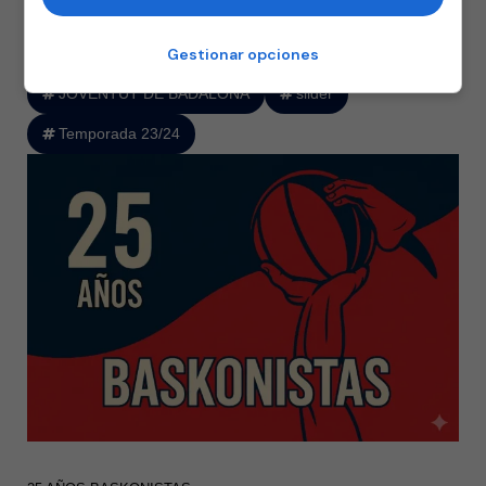
d’Esports de Badalona ante 6.176 espectadores.
Gestionar opciones
JOVENTUT DE BADALONA
slider
Temporada 23/24