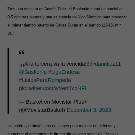
Tras una canasta de Andrés Feliz, el Baskonia sumó un parcial de
0-5 con tres puntos y una asistencia de Nico Mannion para provocar
el primer tiempo muerto de Carles Duran en el partido (13-18, min.
8).
¡¡¡A la tercera va la vencida!!!
@danidiez11
@Baskonia
#LigaEndesa
#ListosParaRomperla
pic.twitter.com/wVemjYbNFl
— Basket en Movistar Plus+
(@MovistarBasket)
December 3, 2023
Un parón que sirvió a los catalanes para mejorar en defensa y
aumentar el porcentaje de tiro en situaciones sencillas. Yannick