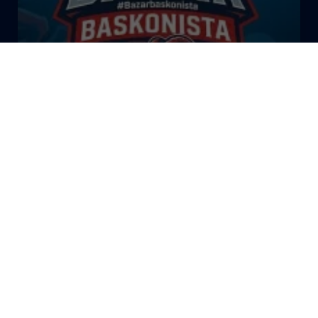
El Bazar Baskonista 2026 by
Roberto Arrillaga
La Tertulia Dobles Figuras de
Cope Vitoria. Miércoles
03/06/26
La Tertulia Dobles Figuras de
Cope Vitoria. Miércoles
27/05/26