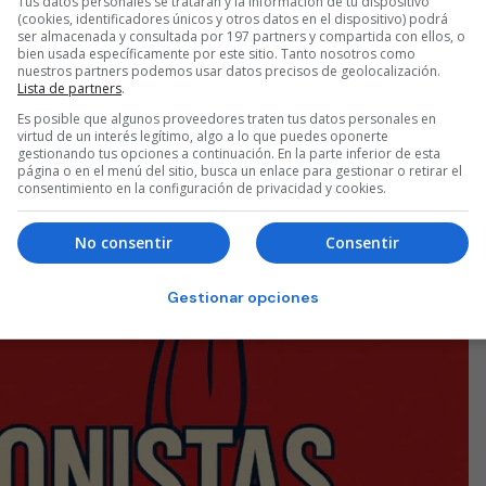
Tus datos personales se tratarán y la información de tu dispositivo
(cookies, identificadores únicos y otros datos en el dispositivo) podrá
ser almacenada y consultada por 197 partners y compartida con ellos, o
bien usada específicamente por este sitio. Tanto nosotros como
nuestros partners podemos usar datos precisos de geolocalización.
Lista de partners
.
Es posible que algunos proveedores traten tus datos personales en
virtud de un interés legítimo, algo a lo que puedes oponerte
gestionando tus opciones a continuación. En la parte inferior de esta
página o en el menú del sitio, busca un enlace para gestionar o retirar el
consentimiento en la configuración de privacidad y cookies.
No consentir
Consentir
Gestionar opciones