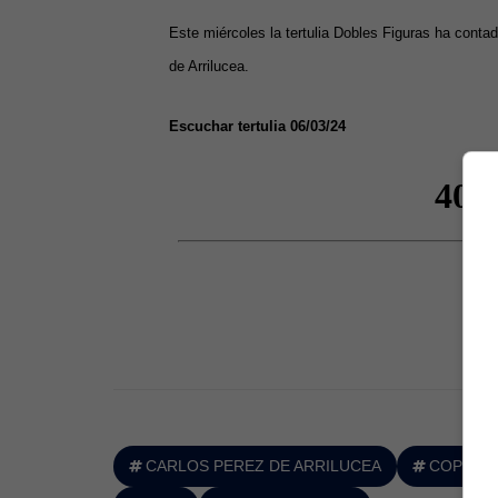
Este miércoles la tertulia Dobles Figuras ha contad
de Arrilucea.
Escuchar tertulia 06/03/24
CARLOS PEREZ DE ARRILUCEA
COPE VI