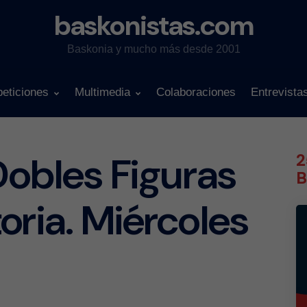
baskonistas.com
Baskonia y mucho más desde 2001
eticiones
Multimedia
Colaboraciones
Entrevista
Dobles Figuras
2
B
oria. Miércoles