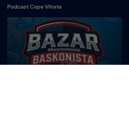
Podcast Cope Vitoria
El Bazar Baskonista 2026 by
Roberto Arrillaga
La Tertulia Dobles Figuras de