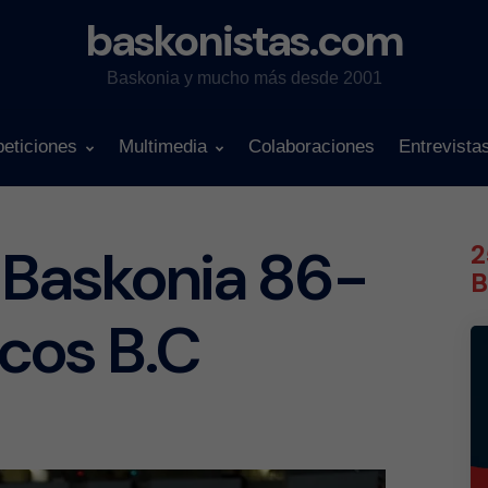
baskonistas.com
Baskonia y mucho más desde 2001
eticiones
Multimedia
Colaboraciones
Entrevista
7.Baskonia 86-
2
B
cos B.C