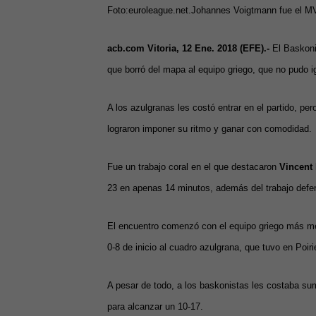
Foto:euroleague.net.Johannes Voigtmann fue el M
acb.com
Vitoria, 12 Ene. 2018 (EFE).-
El Baskonia
que borró del mapa al equipo griego, que no pudo igu
A los azulgranas les costó entrar en el partido, per
lograron imponer su ritmo y ganar con comodidad.
Fue un trabajo coral en el que destacaron
Vincent 
23 en apenas 14 minutos, además del trabajo defe
El encuentro comenzó con el equipo griego más met
0-8 de inicio al cuadro azulgrana, que tuvo en Poir
A pesar de todo, a los baskonistas les costaba sum
para alcanzar un 10-17.