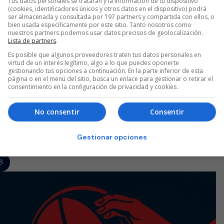
Tus datos personales se tratarán y la información de tu dispositivo
(cookies, identificadores únicos y otros datos en el dispositivo) podrá
l 86-54 definitivo.
ser almacenada y consultada por 197 partners y compartida con ellos, o
bien usada específicamente por este sitio. Tanto nosotros como
nuestros partners podemos usar datos precisos de geolocalización.
Lista de partners
.
Es posible que algunos proveedores traten tus datos personales en
virtud de un interés legítimo, algo a lo que puedes oponerte
etonia) y Milan Nedovic (Eslovenia). Eliminaron por faltas personal
gestionando tus opciones a continuación. En la parte inferior de esta
página o en el menú del sitio, busca un enlace para gestionar o retirar el
consentimiento en la configuración de privacidad y cookies.
éptima jornada de la Euroliga disputado en el Fernando Buesa
No consentir
Consentir
Gestionar opciones
8