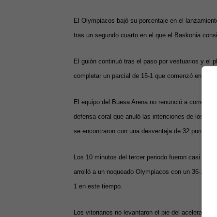
El Olympiacos bajó su porcentaje en el lanzamient
tras un segundo cuarto en el que el Baskonia consi
El guión continuó tras el paso por vestuarios y el 
completar un parcial de 15-1 que comenzó en la pr
El equipo del Buesa Arena no renunció a correr a p
defensa coral que anuló las intenciones de los ho
se encontraron con una desventaja de 32 puntos, 7
Los 10 minutos del tercer periodo fueron casi perf
arrolló a un noqueado Olympiacos con un 36-14, qu
1 en este tiempo.
Los vitorianos no levantaron el pie del acelerador 