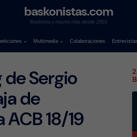
baskonistas.com
Baskonia y mucho más desde 2001
eticiones
Multimedia
Colaboraciones
Entrevista
g de Sergio
2
B
ja de
a ACB 18/19