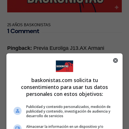
25 AÑOS BASKONISTAS
1 Comment
Pingback:
Previa Euroliga J13.AX Armani
Exchange Olimpia Milán-Baskonia -
www.baskonistas.com
baskonistas.com solicita tu
consentimiento para usar tus datos
Comments are closed.
personales con estos objetivos:
Publicidad y contenido personalizados, medición de
publicidad y contenido, investigación de audiencia y
desarrollo de servicios
Almacenar la información en un dispositivo y/o