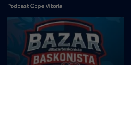
Podcast Cope Vitoria
El Bazar Baskonista 2026 by
Roberto Arrillaga
La Tertulia Dobles Figuras de