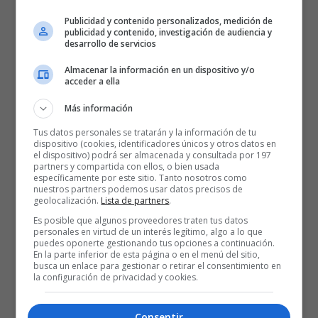
Tras la recogida del trofeo y la celebración en la cancha de la
Publicidad y contenido personalizados, medición de
publicidad y contenido, investigación de audiencia y
decimoséptima liga de Virtus Bolonia.
La plantilla ya en el vestuario
desarrollo de servicios
realizó una videollamada con Achille Polonara para festejar este
Almacenar la información en un dispositivo y/o
éxito con el ala-pívot en el hospital.
acceder a ella
Más información
Achille Polonara
BALONCESTO ITALIANO
Tus datos personales se tratarán y la información de tu
DUSKO IVANOVIC
Peppe Poeta
dispositivo (cookies, identificadores únicos y otros datos en
el dispositivo) podrá ser almacenada y consultada por 197
partners y compartida con ellos, o bien usada
Temporada 24/25
Tornike Shengelia
específicamente por este sitio. Tanto nosotros como
nuestros partners podemos usar datos precisos de
geolocalización.
Lista de partners
.
Es posible que algunos proveedores traten tus datos
personales en virtud de un interés legítimo, algo a lo que
puedes oponerte gestionando tus opciones a continuación.
En la parte inferior de esta página o en el menú del sitio,
busca un enlace para gestionar o retirar el consentimiento en
la configuración de privacidad y cookies.
Consentir