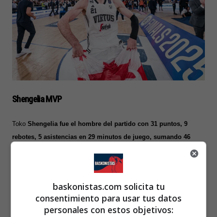
Shengelia MVP
Toko
Shengelia fue el hombre del partido con 31 puntos, 9
rebotes, 5 asistencias en 29 minutos de juego, sumando 46
créditos de valoración
. El georgiano fue además
nombrado MVP
de la Final.
En el que fue su último partido como jugador de Virtus,
antes posiblemente firmar por el F.C Barcleona.
baskonistas.com solicita tu
consentimiento para usar tus datos
Videollamada con Achille Polonara
personales con estos objetivos: