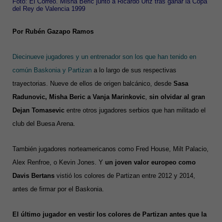
Foto: El Correo. Misha Beric junto a Ricardo Úriz tras ganar la Copa
del Rey de Valencia 1999
Por Rubén Gazapo Ramos
Diecinueve jugadores y un entrenador son los que han tenido en
común Baskonia y Partizan
a lo largo de sus respectivas
trayectorias. Nueve de ellos de origen balcánico, desde
Sasa
Radunovic, Misha Beric a Vanja Marinkovic
,
sin olvidar al gran
Dejan Tomasevic
entre otros jugadores serbios que han militado el
club del Buesa Arena.
También jugadores norteamericanos como Fred House, Milt Palacio,
Alex Renfroe, o Kevin Jones. Y
un joven valor europeo como
Davis Bertans
vistió los colores de Partizan entre 2012 y 2014,
antes de firmar por el Baskonia.
El último jugador en vestir los colores de Partizan antes que la