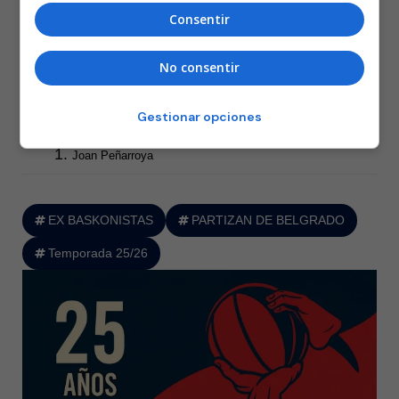
Consentir
una leyenda como Zeljko Obradovic. Que en el mes de diciembre
presentó su dimisión tras cuatro años y medio en el cargo. En la
No consentir
que ha sido su segunda etapa en el club de su vida
Entrenadores
Gestionar opciones
Joan Peñarroya
EX BASKONISTAS
PARTIZAN DE BELGRADO
Temporada 25/26