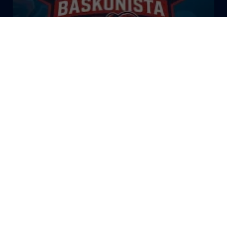
El Bazar Baskonista 2026 by
Roberto Arrillaga
La Tertulia Dobles Figuras de
Cope Vitoria. Miércoles
03/06/26
La Tertulia Dobles Figuras de
Cope Vitoria. Miércoles
27/05/26