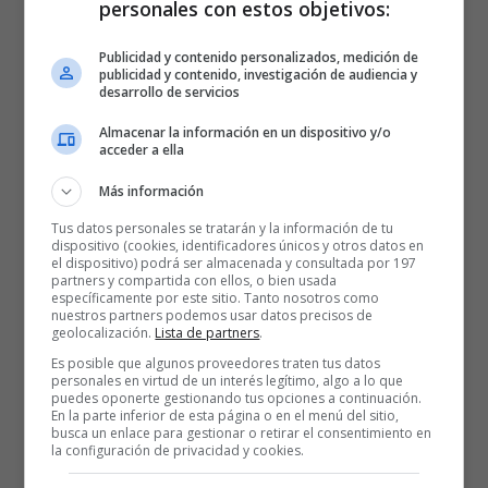
personales con estos objetivos:
Publicidad y contenido personalizados, medición de
publicidad y contenido, investigación de audiencia y
desarrollo de servicios
Almacenar la información en un dispositivo y/o
acceder a ella
Más información
Tus datos personales se tratarán y la información de tu
dispositivo (cookies, identificadores únicos y otros datos en
el dispositivo) podrá ser almacenada y consultada por 197
Foto: Euroleague. Joan Peñarroya en el Palau Blaugrana como
partners y compartida con ellos, o bien usada
entrenador de KK Partizan
específicamente por este sitio. Tanto nosotros como
nuestros partners podemos usar datos precisos de
geolocalización.
Lista de partners
.
Además desde el 23 de diciembre de 2025, Joan Peñarroya es el
Es posible que algunos proveedores traten tus datos
actual entrenador del Partizan.
Su llegada a Belgrado se produjo
personales en virtud de un interés legítimo, algo a lo que
mes y medio después de su destitución como técnico del FC
puedes oponerte gestionando tus opciones a continuación.
En la parte inferior de esta página o en el menú del sitio,
Barcelona. El ex-baskonista, es junto a Andrea Trinchieri, uno de
busca un enlace para gestionar o retirar el consentimiento en
la configuración de privacidad y cookies.
los poco entrenadores no balcánicos en dirigir a esta histórico club
serbio y europeo. Ocupando nada más y nada menos el puesto de