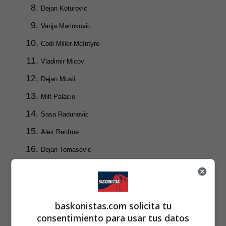
Dejan Koturovic
Vanja Marinkovic
Codi Miller-McIntyre
Vladimir Micov
Dejan Musli
Milt Palacio
Sasa Radunovic
Alex Renfroe
Dejan Tomasevic
Ognjen Jaramaz
Rodions Kurucs
Tonye Jekiri
baskonistas.com solicita tu
consentimiento para usar tus datos