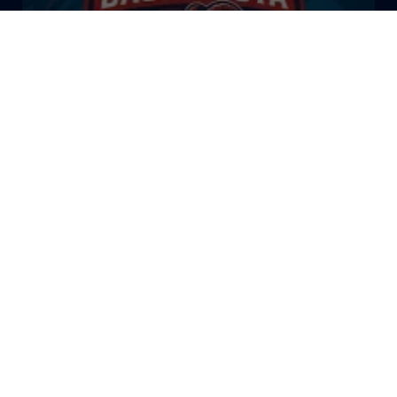
El Bazar Baskonista 2026 by
Roberto Arrillaga
La Tertulia Dobles Figuras de
Cope Vitoria. Miércoles
03/06/26
La Tertulia Dobles Figuras de
Cope Vitoria. Miércoles
27/05/26