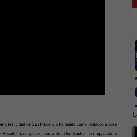
L
 plena festividad de San Prudencio ha tenido como invitados a José
y Roberto Bascoy que junto a Jon Dos Santos han repasado la