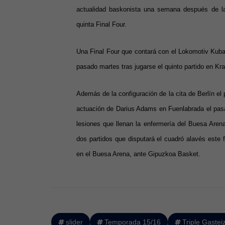
actualidad baskonista una semana después de la 
quinta Final Four.
Una Final Four que contará con el Lokomotiv Kuba 
pasado martes tras jugarse el quinto partido en Kr
Además de la configuración de la cita de Berlín el
actuación de Darius Adams en Fuenlabrada el pas
lesiones que llenan la enfermería del Buesa Aren
dos partidos que disputará el cuadró alavés este
en el Buesa Arena, ante Gipuzkoa Basket.
slider
Temporada 15/16
Triple Gastei