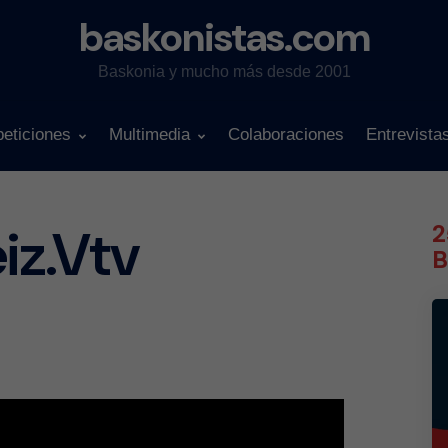
baskonistas.com
Baskonia y mucho más desde 2001
eticiones
Multimedia
Colaboraciones
Entrevista
iz.Vtv
2
B