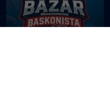
El Bazar Baskonista 2026 by
Roberto Arrillaga
La Tertulia Dobles Figuras de
Cope Vitoria. Miércoles
03/06/26
La Tertulia Dobles Figuras de