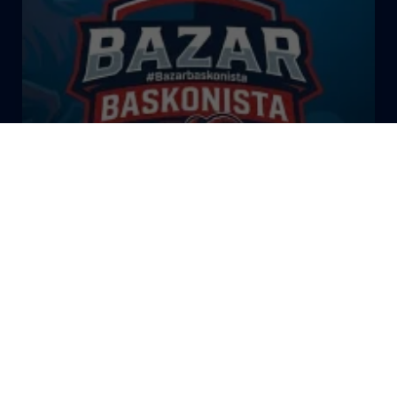
El Bazar Baskonista 2026 by
Roberto Arrillaga
La Tertulia Dobles Figuras de
Cope Vitoria. Miércoles
03/06/26