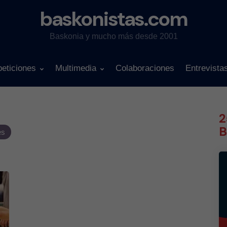
baskonistas.com
Baskonia y mucho más desde 2001
eticiones
Multimedia
Colaboraciones
Entrevista
2
B
es