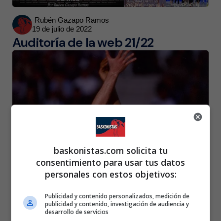
Posted
Rubén Gazapo Ramos
19 de julio de 2022
by
Auditoría de la web 21/22
baskonistas.com solicita tu
consentimiento para usar tus datos
personales con estos objetivos:
Posted
Rubén Gazapo Ramos
9 de marzo de 2021
by
Cuenta atrás para celebrar el 20
Publicidad y contenido personalizados, medición de
publicidad y contenido, investigación de audiencia y
aniversario de la web
desarrollo de servicios