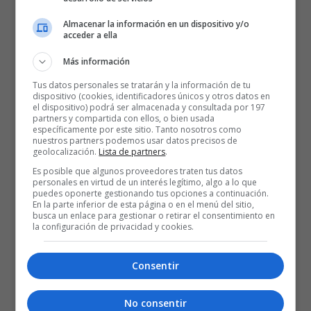
Simone Fontecchio
Almacenar la información en un dispositivo y/o
acceder a ella
Más información
Tus datos personales se tratarán y la información de tu
dispositivo (cookies, identificadores únicos y otros datos en
el dispositivo) podrá ser almacenada y consultada por 197
partners y compartida con ellos, o bien usada
específicamente por este sitio. Tanto nosotros como
nuestros partners podemos usar datos precisos de
geolocalización.
Lista de partners
.
Es posible que algunos proveedores traten tus datos
personales en virtud de un interés legítimo, algo a lo que
puedes oponerte gestionando tus opciones a continuación.
Posted
Rubén Gazapo Ramos
En la parte inferior de esta página o en el menú del sitio,
24 de agosto de 2021
by
busca un enlace para gestionar o retirar el consentimiento en
Presentados Simone Fontecchio y
la configuración de privacidad y cookies.
Vanja Marinkovic
Consentir
1
2
No consentir