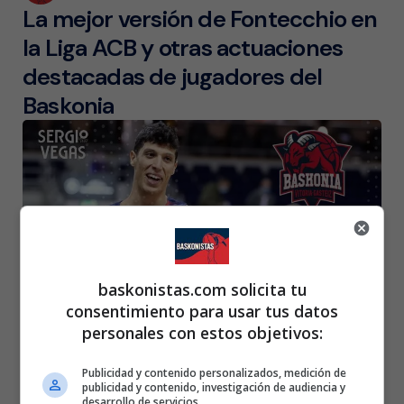
La mejor versión de Fontecchio en
la Liga ACB y otras actuaciones
destacadas de jugadores del
Baskonia
baskonistas.com solicita tu
consentimiento para usar tus datos
personales con estos objetivos:
Posted
Rubén Gazapo Ramos
23 de octubre de 2021
by
Publicidad y contenido personalizados, medición de
SergioBasket_vlogs. Analizamos a
publicidad y contenido, investigación de audiencia y
desarrollo de servicios