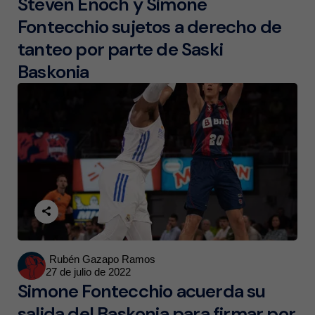
Steven Enoch y Simone
Fontecchio sujetos a derecho de
tanteo por parte de Saski
Baskonia
Posted
Rubén Gazapo Ramos
27 de julio de 2022
by
Simone Fontecchio acuerda su
salida del Baskonia para firmar por