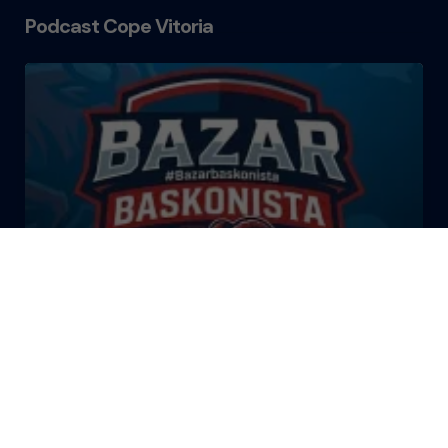
Podcast Cope Vitoria
El Bazar Baskonista 2026 by
Roberto Arrillaga
La Tertulia Dobles Figuras de