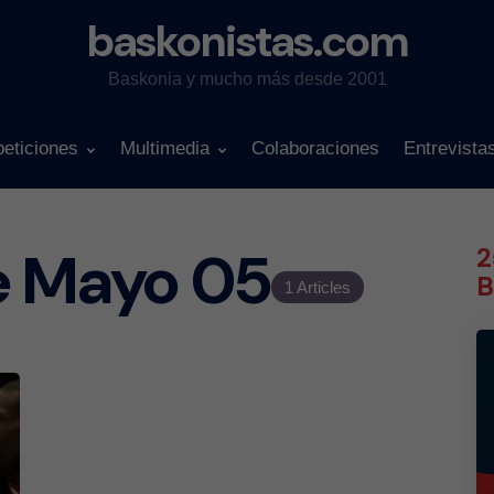
baskonistas.com
Baskonia y mucho más desde 2001
eticiones
Multimedia
Colaboraciones
Entrevista
e Mayo 05
2
B
1 Articles