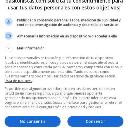
baskonistas.com solicita tu consentimiento para
usar tus datos personales con estos objetivos:
Publicidad y contenido personalizados, medición de publicidad y
contenido, investigación de audiencia y desarrollo de servicios
Almacenar la información en un dispositivo y/o acceder a ella
Más información
Tus datos personales se tratarán y la información de tu dispositivo
(cookies, identificadores únicos y otros datos en el dispositivo) podrá
ser almacenada y consultada por 197 partners y compartida con ellos, o
bien usada específicamente por este sitio. Tanto nosotros como
nuestros partners podemos usar datos precisos de geolocalización.
Lista de partners
.
Es posible que algunos proveedores traten tus datos personales en
virtud de un interés legítimo, algo a lo que puedes oponerte
gestionando tus opciones a continuación. En la parte inferior de esta
3
4
…
11
página o en el menú del sitio, busca un enlace para gestionar o retirar el
consentimiento en la configuración de privacidad y cookies.
No consentir
Consentir