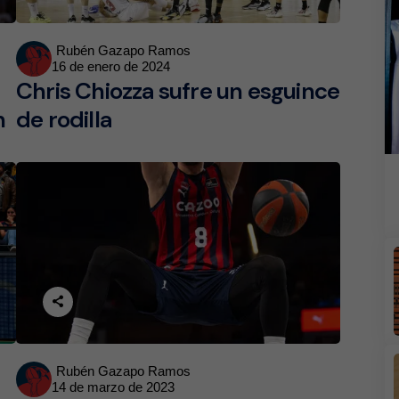
Posted
Rubén Gazapo Ramos
16 de enero de 2024
by
Chris Chiozza sufre un esguince
n
de rodilla
Posted
Rubén Gazapo Ramos
14 de marzo de 2023
by