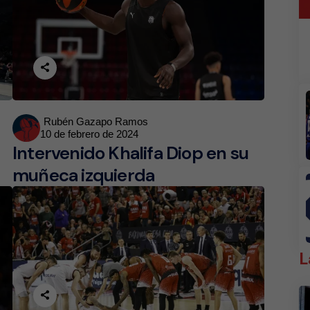
Posted
Rubén Gazapo Ramos
10 de febrero de 2024
by
Intervenido Khalifa Diop en su
muñeca izquierda
L