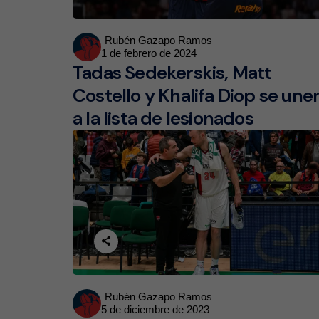
Posted
Rubén Gazapo Ramos
1 de febrero de 2024
by
Tadas Sedekerskis, Matt
Costello y Khalifa Diop se une
a la lista de lesionados
Posted
Rubén Gazapo Ramos
5 de diciembre de 2023
by