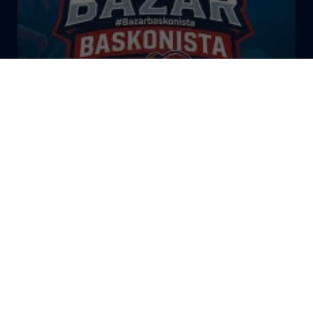
El Bazar Baskonista 2026 by
Roberto Arrillaga
La Tertulia Dobles Figuras de
Cope Vitoria. Miércoles
03/06/26
La Tertulia Dobles Figuras de
Cope Vitoria. Miércoles