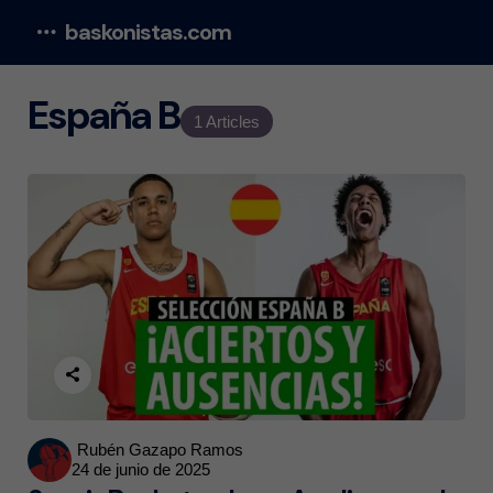
baskonistas.com
Menu
España B
1 Articles
Posted
Rubén Gazapo Ramos
24 de junio de 2025
by