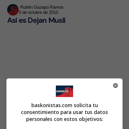
Posted
Rubén Gazapo Ramos
5 de octubre de 2010
by
Asi es Dejan Musli
baskonistas.com solicita tu
consentimiento para usar tus datos
personales con estos objetivos: