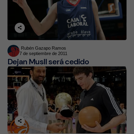
Posted
Rubén Gazapo Ramos
7 de septiembre de 2011
by
Dejan MuslI será cedido