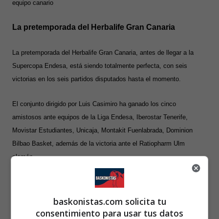
equipo canario
La pretemporada del Herbalife Gran Canaria
La pretemporada del Herbalife Gran Canaria, antes de llegar a la
Supercopa Endesa, está siendo totalmente perfecta, con seis
victorias en los seis partidos disputados hasta el momento.
El conjunto dirigido por Luis Casimiro ha ganado los cinco
amistosos ante equipos de la Liga Endesa, Iberostar Tenerife,
Movistar Estudiantes, Unicaja, Montakit Fuenlabrada, Dominion
Bilbao Basket, además de la victoria ante el Ratiopharm Ulm
alemán.
Además de ganar todos los partidos hay que destacar la manera en
que lo ha hecho. Han superado los 90 puntos en 5 de los 6 partidos
baskonistas.com solicita tu
que han disputado, todos excepto el primero que disputaron en esta
consentimiento para usar tus datos