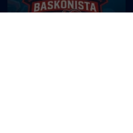
El Bazar Baskonista 2026 by
Roberto Arrillaga
La Tertulia Dobles Figuras de
Cope Vitoria. Miércoles
03/06/26
La Tertulia Dobles Figuras de
Cope Vitoria. Miércoles
27/05/26