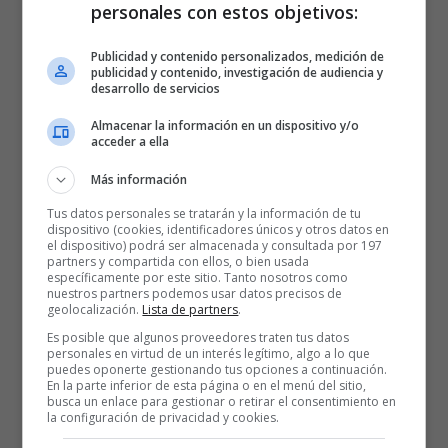
pretemporada, firmando una media de 92,3 puntos por choque.
personales con estos objetivos:
Además de anotar mucho también han ganando con mucha
Publicidad y contenido personalizados, medición de
solvencia, como lo demuestra la diferencia media obtenida por el
publicidad y contenido, investigación de audiencia y
equipo, 19,8 puntos. En tres partidos superó los 20 puntos de
desarrollo de servicios
diferencia.
Almacenar la información en un dispositivo y/o
acceder a ella
– Iberostar Tenerife – Herbalife Gran Canaria 63-77
Más información
– Movistar Estudiantes – Herbalife Gran Canaria 65-91
Tus datos personales se tratarán y la información de tu
– Unicaja – Herbalife Gran Canaria 69-93
dispositivo (cookies, identificadores únicos y otros datos en
– Montakit Fuenlabrada – Herbalife Gran Canaria 80-92
el dispositivo) podrá ser almacenada y consultada por 197
partners y compartida con ellos, o bien usada
– Herbalife Gran Canaria – Dominion Bilbao Basket 105-81
específicamente por este sitio. Tanto nosotros como
nuestros partners podemos usar datos precisos de
– Herbalife Gran Canaria – Ratiopharm Ulm 96-77
geolocalización.
Lista de partners
.
Es posible que algunos proveedores traten tus datos
personales en virtud de un interés legítimo, algo a lo que
puedes oponerte gestionando tus opciones a continuación.
En la parte inferior de esta página o en el menú del sitio,
busca un enlace para gestionar o retirar el consentimiento en
la configuración de privacidad y cookies.