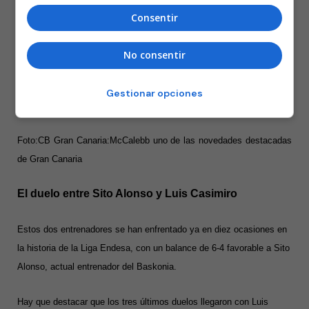
Consentir
No consentir
Gestionar opciones
Foto:CB Gran Canaria:McCalebb uno de las novedades destacadas
de Gran Canaria
El duelo entre Sito Alonso y Luis Casimiro
Estos dos entrenadores se han enfrentado ya en diez ocasiones en
la historia de la Liga Endesa, con un balance de 6-4 favorable a Sito
Alonso, actual entrenador del Baskonia.
Hay que destacar que los tres últimos duelos llegaron con Luis