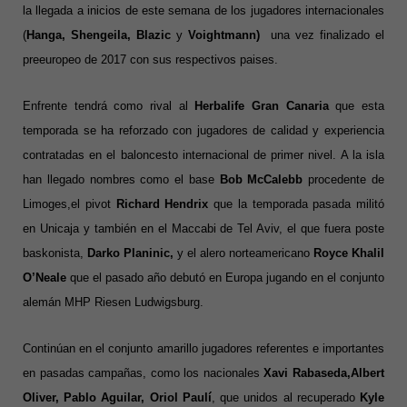
la llegada a inicios de este semana de los jugadores internacionales
(
Hanga, Shengeila, Blazic
y
Voightmann)
una vez finalizado el
preeuropeo de 2017 con sus respectivos paises.
Enfrente tendrá como rival al
Herbalife Gran Canaria
que esta
temporada se ha reforzado con jugadores de calidad y experiencia
contratadas en el baloncesto internacional de primer nivel. A la isla
han llegado nombres como el base
Bob McCalebb
procedente de
Limoges,el pivot
Richard Hendrix
que la temporada pasada militó
en Unicaja y también en el Maccabi de Tel Aviv, el que fuera poste
baskonista,
Darko Planinic,
y el alero norteamericano
Royce Khalil
O’Neale
que el pasado año debutó en Europa jugando en el conjunto
alemán MHP Riesen Ludwigsburg.
Continúan en el conjunto amarillo jugadores referentes e importantes
en pasadas campañas, como los nacionales
Xavi Rabaseda,Albert
Oliver, Pablo Aguilar, Oriol Paulí
, que unidos al recuperado
Kyle