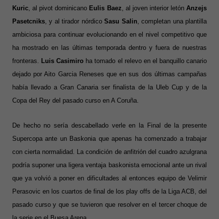
Kuric
, al pivot dominicano
Eulis Baez
, al joven interior letón
Anzejs
Pasetcniks
, y al tirador nórdico
Sasu Salin
, completan una plantilla
ambiciosa para continuar evolucionando en el nivel competitivo que
ha mostrado en las últimas temporada dentro y fuera de nuestras
fronteras.
Luis Casimiro
ha tomado el relevo en el banquillo canario
dejado por Aito Garcia Reneses que en sus dos últimas campañas
había llevado a Gran Canaria ser finalista de la Uleb Cup y de la
Copa del Rey del pasado curso en A Coruña.
De hecho no sería descabellado verle en la Final de la presente
Supercopa ante un Baskonia que apenas ha comenzado a trabajar
con cierta normalidad. La condición de anfitrión del cuadro azulgrana
podría suponer una ligera ventaja baskonista emocional ante un rival
que ya volvió a poner en dificultades al entonces equipo de Velimir
Perasovic en los cuartos de final de los play offs de la Liga ACB, del
pasado curso y que se tuvieron que resolver en el tercer choque de
la serie en el Buesa Arena.