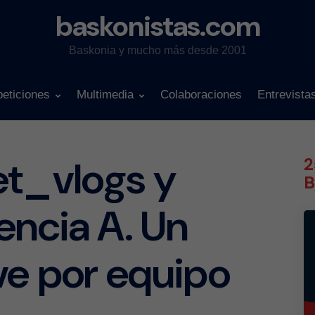
baskonistas.com
Baskonia y mucho más desde 2001
eticiones
Multimedia
Colaboraciones
Entrevista
et_vlogs y
2
B
encia A. Un
ve por equipo