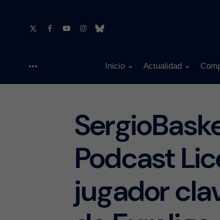
Inicio
Actualidad
Comp
Menu
SergioBask
Podcast Lic
jugador cla