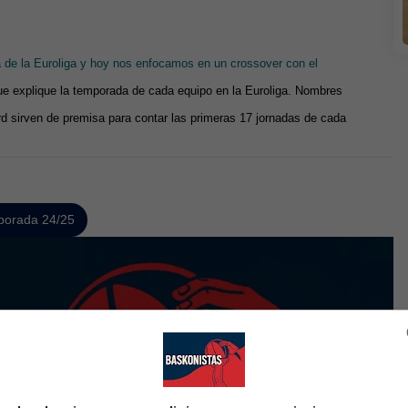
 de la Euroliga y hoy nos enfocamos en un crossover con el
que explique la temporada de cada equipo en la Euroliga. Nombres
irven de premisa para contar las primeras 17 jornadas de cada
orada 24/25